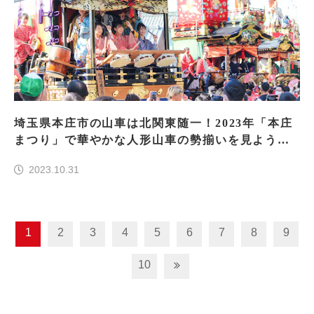
埼玉県本庄市の山車は北関東随一！2023年「本庄
まつり」で華やかな人形山車の勢揃いを見よう！
緞帳も豪華！
2023.10.31
1
2
3
4
5
6
7
8
9
10