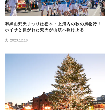
羽黒山梵天まつりは栃木・上河内の秋の風物詩！
ホイサと担がれた梵天が山頂へ駆け上る
2023.12.16