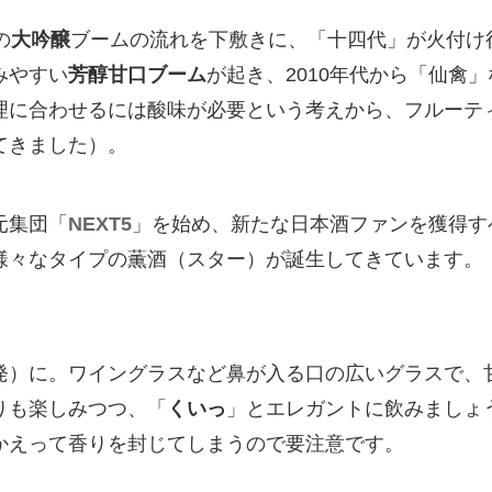
の
大吟醸
ブームの流れを下敷きに、「十四代」が火付け役
みやすい
芳醇甘口ブーム
が起き、2010年代から「仙禽
理に合わせるには酸味が必要という考えから、フルーテ
てきました）。
元集団「
NEXT5
」を始め、新たな日本酒ファンを獲得す
様々なタイプの薫酒（スター）が誕生してきています。
発）に。ワイングラスなど鼻が入る口の広いグラスで、
りも楽しみつつ、「
くいっ
」とエレガントに飲みましょ
かえって香りを封じてしまうので要注意です。