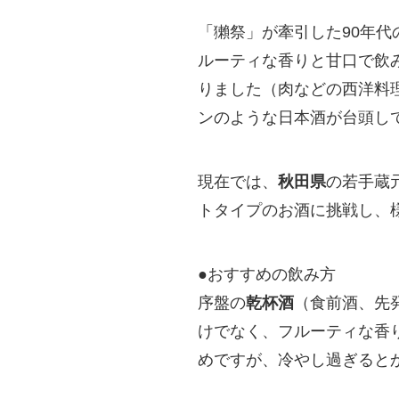
「獺祭」が牽引した90年代
ルーティな香りと甘口で飲
りました（肉などの西洋料
ンのような日本酒が台頭し
現在では、
秋田県
の若手蔵
トタイプのお酒に挑戦し、
●おすすめの飲み方
序盤の
乾杯酒
（食前酒、先
けでなく、フルーティな香
めですが、冷やし過ぎると