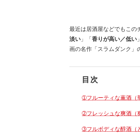
最近は居酒屋などでもこの
淡い
」「
香りが高い／低い
画の名作「スラムダンク」
目次
➀フルーティな薫酒（
➁フレッシュな爽酒（
➂フルボディな醇酒（