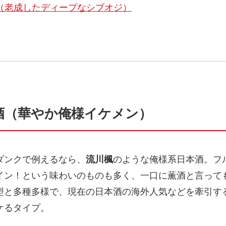
（老成したディープなシブオジ）
酒（華やか俺様イケメン）
ダンクで例えるなら、
流川楓
のような俺様系日本酒。フ
イン！という味わいのものも多く、一口に薫酒と言って
型と多種多様で、現在の日本酒の海外人気などを牽引す
ケるタイプ。