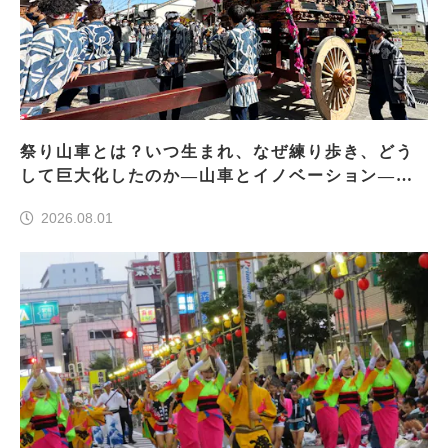
祭り山車とは？いつ生まれ、なぜ練り歩き、どう
して巨大化したのか―山車とイノベーション―＜
前編＞
2026.08.01