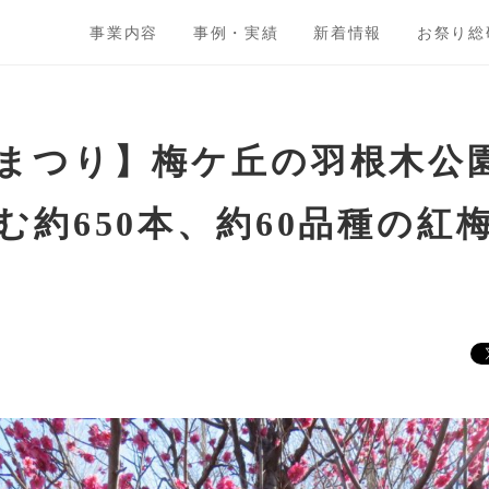
事業内容
事例・実績
新着情報
お祭り総
まつり】梅ケ丘の羽根木公
む約650本、約60品種の紅