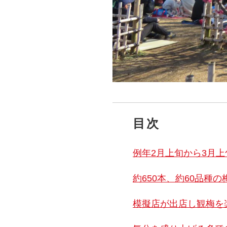
目次
例年2月上旬から3月
約650本、約60品種
模擬店が出店し観梅を