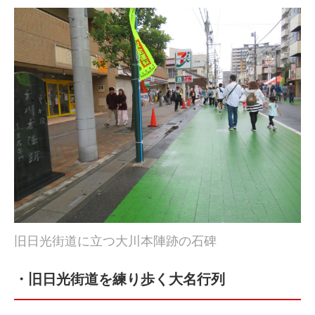
旧日光街道に立つ大川本陣跡の石碑
・旧日光街道を練り歩く大名行列