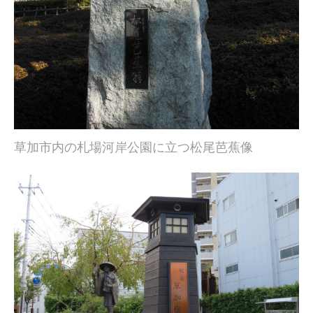
草加市内の札場河岸公園に立つ松尾芭蕉像