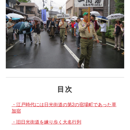
目次
・江戸時代には日光街道の第2の宿場町であった草
加宿
・旧日光街道を練り歩く大名行列