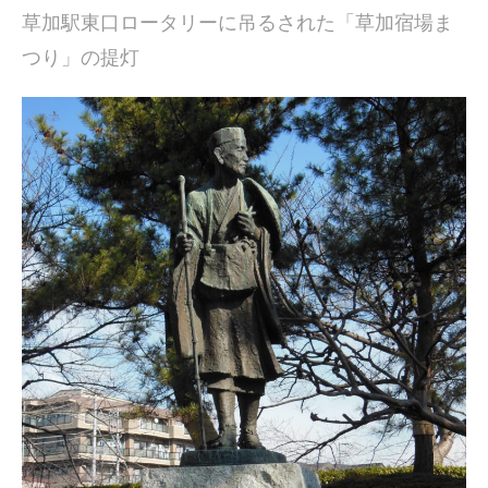
草加駅東口ロータリーに吊るされた「草加宿場ま
つり」の提灯