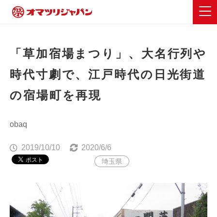
「草加宿場まつり」、大名行列や
時代寸劇で、江戸時代の日光街道
の宿場町を再現
obaq
2019/10/10
2020/6/6
埼玉県