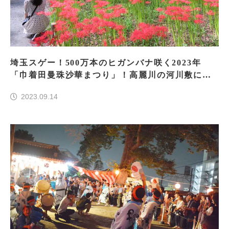
埼玉スゲー！500万本のヒガンバナ咲く2023年
「巾着田曼珠沙華まつり」！高麗川の河川敷に今
だけ赤い絨毯
2023.09.14