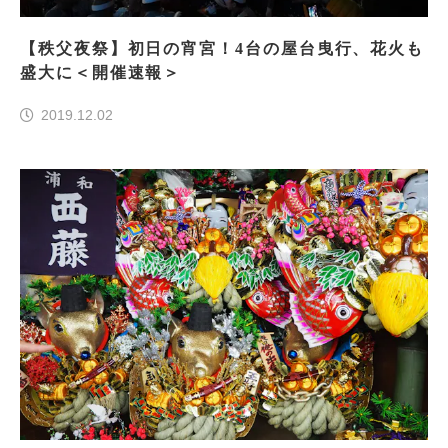
【秩父夜祭】初日の宵宮！4台の屋台曳行、花火も
盛大に＜開催速報＞
2019.12.02