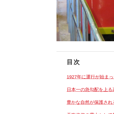
目次
1927年に運行が始ま
日本一の急勾配を上る
豊かな自然が保護され