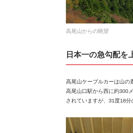
高尾山からの眺望
日本一の急勾配を
高尾山ケーブルカーは山の
高尾山口駅から西に約300
されていますが、31度18