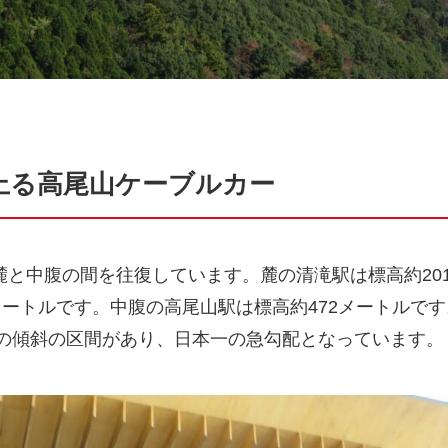
上る高尾山ケーブルカー
麓と中腹の間を往復しています。麓の清滝駅は標高約20
メートルです。中腹の高尾山駅は標高約472メートルで
分の傾斜の区間があり、日本一の急勾配となっています。