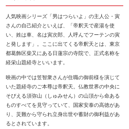
人気映画シリーズ「男はつらいよ」の主人公・寅
さんの自己紹介といえば、「帝釈天で産湯を使
い、姓は車、名は寅次郎、人呼んでフーテンの寅
と発します」。ここに出てくる帝釈天とは、東京
都葛飾区柴又にある日蓮宗の寺院で、正式名称を
経栄山題経寺といいます。
映画の中では笠智衆さんが住職の御前様を演じて
いた題経寺のご本尊は帝釈天。仏教世界の中央に
そびえる須弥山（しゅみせん）の山頂から命ある
ものすべてを見守っていて、国家安泰の高徳があ
り、災難から守られ立身出世や蓄財の御利益があ
るとされています。