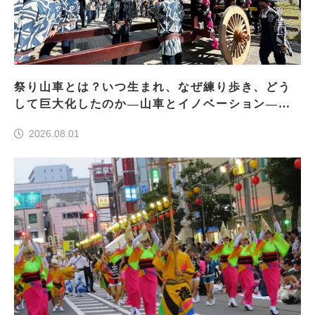
祭り山車とは？いつ生まれ、なぜ練り歩き、どう
して巨大化したのか―山車とイノベーション―＜
前編＞
2026.08.01