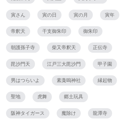
寅さん
寅の日
寅の月
寅年
帝釈天
干支御朱印
御朱印
朝護孫子寺
柴又帝釈天
正伝寺
毘沙門天
江戸三大毘沙門
甲子園
男はつらいよ
素戔嗚神社
縁起物
聖地
虎舞
郷土玩具
阪神タイガース
魔除け
龍潭寺