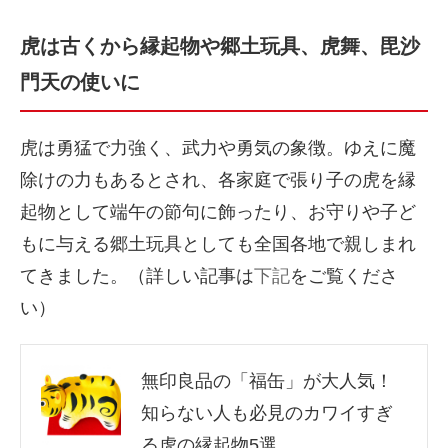
虎は古くから縁起物や郷土玩具、虎舞、毘沙
門天の使いに
虎は勇猛で力強く、武力や勇気の象徴。ゆえに魔
除けの力もあるとされ、各家庭で張り子の虎を縁
起物として端午の節句に飾ったり、お守りや子ど
もに与える郷土玩具としても全国各地で親しまれ
てきました。（詳しい記事は
下記
をご覧くださ
い）
無印良品の「福缶」が大人気！
知らない人も必見のカワイすぎ
る虎の縁起物5選