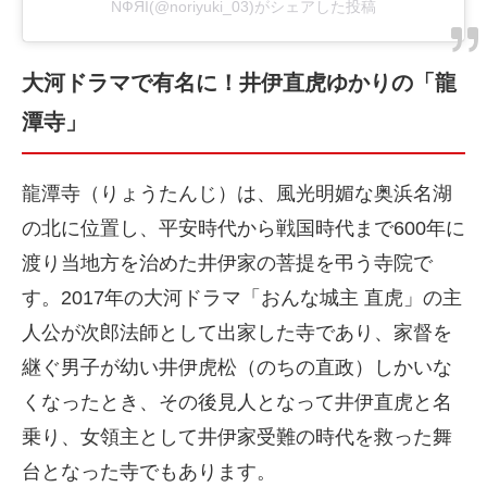
ΝФЯΙ(@noriyuki_03)がシェアした投稿
大河ドラマで有名に！井伊直虎ゆかりの「龍
潭寺」
龍潭寺（りょうたんじ）は、風光明媚な奥浜名湖
の北に位置し、平安時代から戦国時代まで600年に
渡り当地方を治めた井伊家の菩提を弔う寺院で
す。2017年の大河ドラマ「おんな城主 直虎」の主
人公が次郎法師として出家した寺であり、家督を
継ぐ男子が幼い井伊虎松（のちの直政）しかいな
くなったとき、その後見人となって井伊直虎と名
乗り、女領主として井伊家受難の時代を救った舞
台となった寺でもあります。