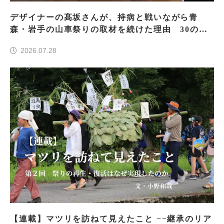
デザイナーの髙坂さんが、持病と戦いながら青
森・岩手の山車祭りの取材を続けた理由 30の山
車祭りの魅力、ぎゅっと一冊に
2026.07.28
【連載】マツリを訪ねて見えたこと −−継承のリア