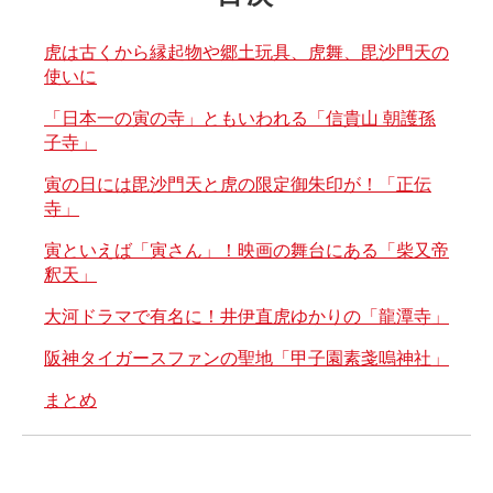
虎は古くから縁起物や郷土玩具、虎舞、毘沙門天の
使いに
「日本一の寅の寺」ともいわれる「信貴山 朝護孫
子寺」
寅の日には毘沙門天と虎の限定御朱印が！「正伝
寺」
寅といえば「寅さん」！映画の舞台にある「柴又帝
釈天」
大河ドラマで有名に！井伊直虎ゆかりの「龍潭寺」
阪神タイガースファンの聖地「甲子園素戔嗚神社」
まとめ