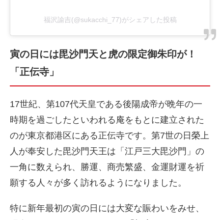
福沢諭吉(@sukacchi_77)がシェアした投稿
寅の日には毘沙門天と虎の限定御朱印が！
「正伝寺」
17世紀、第107代天皇である後陽成帝が晩年の一
時期を過ごしたといわれる庵をもとに建立された
のが東京都港区にある正伝寺です。第7世の日榮上
人が奉安した毘沙門天王は「江戸三大毘沙門」の
一角に数えられ、勝運、商売繁盛、金運財運を祈
願する人々が多く訪れるようになりました。
特に新年最初の寅の日には大変な賑わいをみせ、