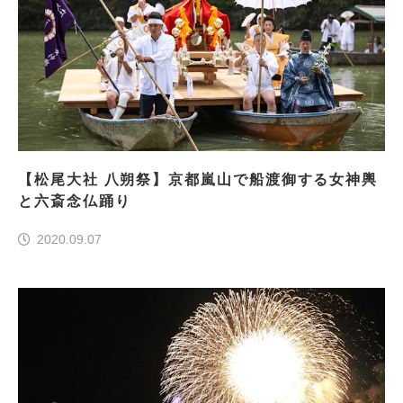
【松尾大社 八朔祭】京都嵐山で船渡御する女神輿
と六斎念仏踊り
2020.09.07