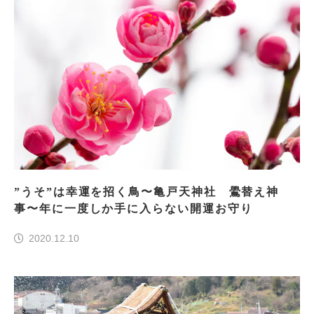
”うそ”は幸運を招く鳥〜亀戸天神社 鷽替え神
事〜年に一度しか手に入らない開運お守り
2020.12.10