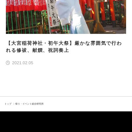
【大宮稲荷神社・初午大祭】厳かな雰囲気で行わ
れる修祓、献饌、祝詞奏上
2021.02.05
トップ
祭り・イベント総合研究所