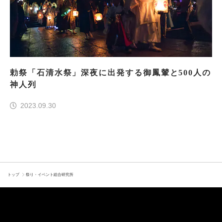
勅祭「石清水祭」深夜に出発する御鳳輦と500人の
神人列
2023.09.30
トップ
祭り・イベント総合研究所