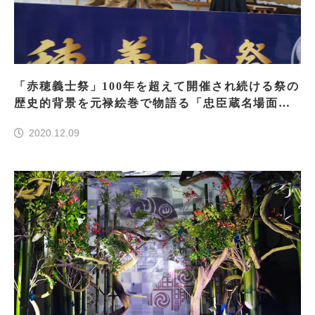
「赤穂義士祭」100年を超えて開催され続ける祭の
歴史的背景を元禄絵巻で物語る「忠臣蔵名場面の
山車」
2020.12.09