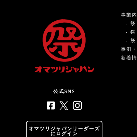
事業
祭
祭
祭
事例
新着
公式SNS
オマツリジャパンリーダーズ
にログイン