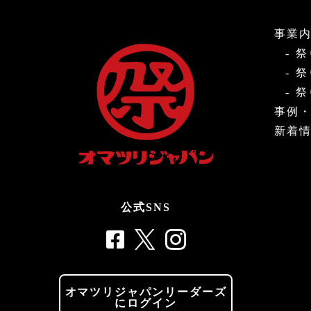
事業
祭
祭
祭
事例
新着
公式SNS
オマツリジャパンリーダーズ
にログイン