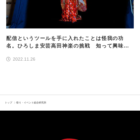
配信というツールを手に入れたことは怪我の功
名。ひろしま安芸高田神楽の挑戦 知って興味を
持ち、交流する。広がり続けるひろしま安芸高田
2022.11.26
神楽、継承への思い
トップ
祭り・イベント総合研究所