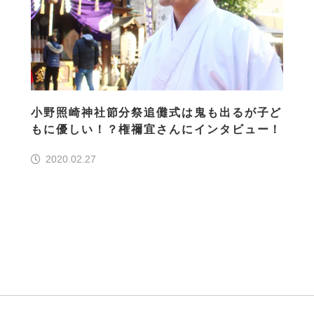
小野照崎神社節分祭追儺式は鬼も出るが子ど
もに優しい！？権禰宜さんにインタビュー！
2020.02.27