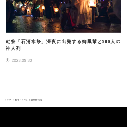
勅祭「石清水祭」深夜に出発する御鳳輦と500人の
神人列
2023.09.30
トップ
祭り・イベント総合研究所