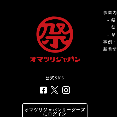
事業
祭
祭
祭
事例
新着
公式SNS
オマツリジャパンリーダーズ
にログイン