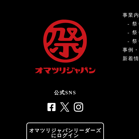
事業
祭
祭
祭
事例
新着
公式SNS
オマツリジャパンリーダーズ
にログイン