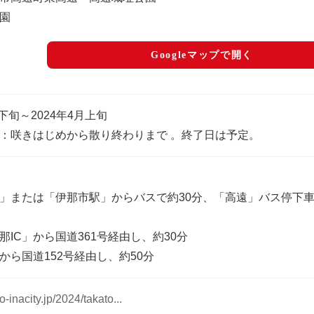
園
Googleマップで開く
月下旬～2024年4月上旬
：咲きはじめから散り終わりまで 。終了日は予定。
」または「伊那市駅」からバスで約30分、「高遠」バス停下
那IC」から国道361号経由し、約30分
」から国道152号経由し、約50分
to-inacity.jp/2024/takato...