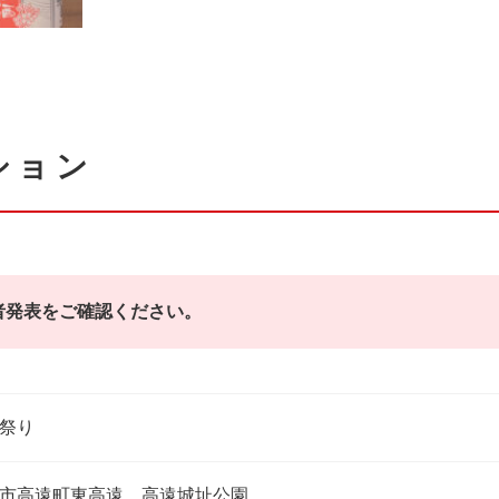
ション
者発表をご確認ください。
祭り
市高遠町東高遠 高遠城址公園