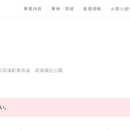
事業内容
事例・実績
新着情報
お祭り総
市高遠町東高遠 高遠城址公園
い。