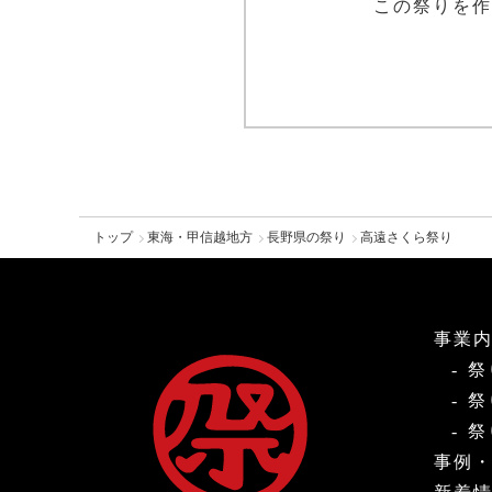
この祭りを作
トップ
東海・甲信越地方
長野県の祭り
高遠さくら祭り
事業
祭
祭
祭
事例