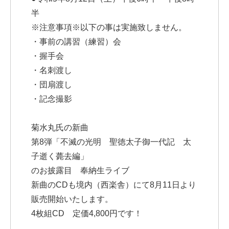
半
※注意事項※以下の事は実施致しません。
・事前の講習（練習）会
・握手会
・名刺渡し
・団扇渡し
・記念撮影
菊水丸氏の新曲
第8弾「不滅の光明 聖徳太子御一代記 太
子逝く薨去編」
のお披露目 奉納生ライブ
新曲のCDも境内（西楽舎）にて8月11日より
販売開始いたします。
4枚組CD 定価4,800円です！