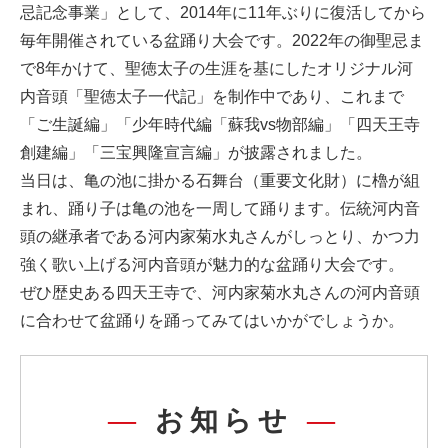
忌記念事業」として、2014年に11年ぶりに復活してから
毎年開催されている盆踊り大会です。2022年の御聖忌ま
で8年かけて、聖徳太子の生涯を基にしたオリジナル河
内音頭「聖徳太子一代記」を制作中であり、これまで
「ご生誕編」「少年時代編「蘇我vs物部編」「四天王寺
創建編」「三宝興隆宣言編」が披露されました。
当日は、亀の池に掛かる石舞台（重要文化財）に櫓が組
まれ、踊り子は亀の池を一周して踊ります。伝統河内音
頭の継承者である河内家菊水丸さんがしっとり、かつ力
強く歌い上げる河内音頭が魅力的な盆踊り大会です。
ぜひ歴史ある四天王寺で、河内家菊水丸さんの河内音頭
に合わせて盆踊りを踊ってみてはいかがでしょうか。
お知らせ