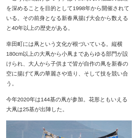
を深めることを目的として1998年から開催されて
いる。その前身となる新春凧揚げ大会から数える
と40年以上の歴史がある。
幸田町には凧という文化が根づいている。縦横
180cm以上の大凧から小凧まであらゆる部門が設
けられ、大人から子供まで皆が自作の凧を新春の
空に揚げて凧の華麗さや造り、そして技を競い合
う。
今年2020年は144基の凧が参加。花形ともいえる
大凧は25基が出陣した。