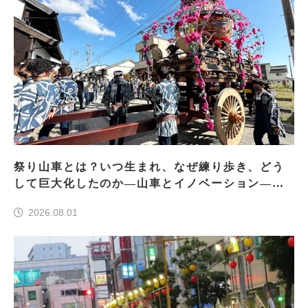
祭り山車とは？いつ生まれ、なぜ練り歩き、どう
して巨大化したのか―山車とイノベーション―＜
前編＞
2026.08.01