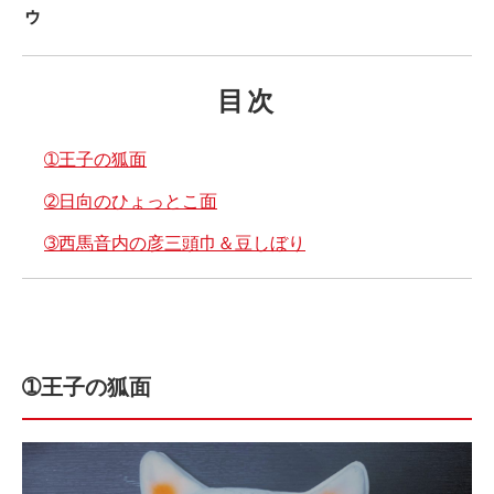
ゥ
目次
➀王子の狐面
➁日向のひょっとこ面
➂西馬音内の彦三頭巾＆豆しぼり
➀王子の狐面