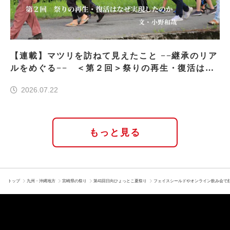
【連載】マツリを訪ねて見えたこと −−継承のリア
ルをめぐる−− ＜第２回＞祭りの再生・復活はな
ぜ実現したのか
2026.07.22
もっと見る
トップ
九州・沖縄地方
宮崎県の祭り
第41回日向ひょっとこ夏祭り
フェイスシールドやオンライン飲み会で