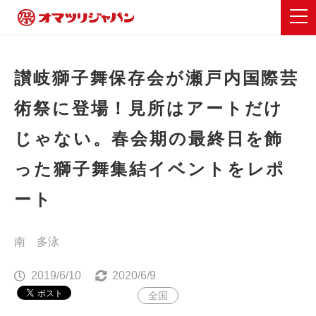
讃岐獅子舞保存会が瀬戸内国際芸
術祭に登場！見所はアートだけ
じゃない。春会期の最終日を飾
った獅子舞集結イベントをレポ
ート
南 多泳
2019/6/10
2020/6/9
全国