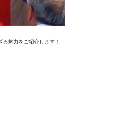
ざる魅力をご紹介します！