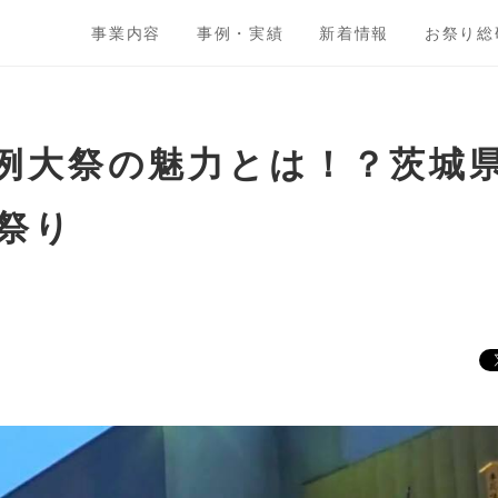
事業内容
事例・実績
新着情報
お祭り総
例大祭の魅力とは！？茨城
祭り