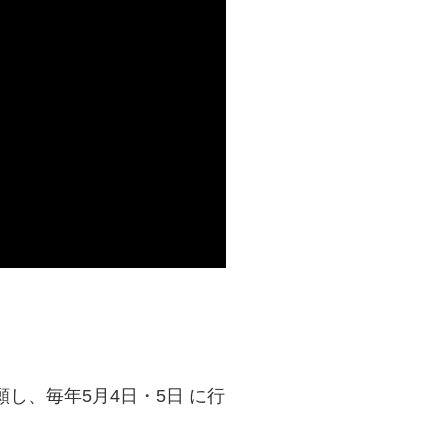
し、毎年5月4日・5日 に行