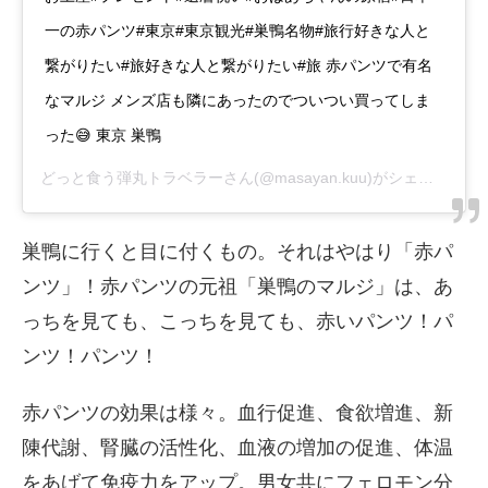
一の赤パンツ#東京#東京観光#巣鴨名物#旅行好きな人と
繋がりたい#旅好きな人と繋がりたい#旅 赤パンツで有名
なマルジ メンズ店も隣にあったのでついつい買ってしま
った😅 東京 巣鴨
どっと食う弾丸トラベラー
さん(@masayan.kuu)がシェアした投稿 –
巣鴨に行くと目に付くもの。それはやはり「赤パ
ンツ」！赤パンツの元祖「巣鴨のマルジ」は、あ
っちを見ても、こっちを見ても、赤いパンツ！パ
ンツ！パンツ！
赤パンツの効果は様々。血行促進、食欲増進、新
陳代謝、腎臓の活性化、血液の増加の促進、体温
をあげて免疫力をアップ。男女共にフェロモン分