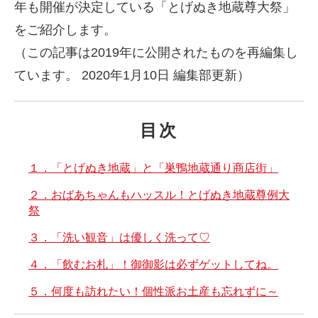
年も開催が決定している「とげぬき地蔵尊大祭」
をご紹介します。
（この記事は2019年に公開されたものを再編集し
ています。 2020年1月10日 編集部更新）
目次
１．「とげぬき地蔵」と「巣鴨地蔵通り商店街」
２．おばあちゃんもハッスル！とげぬき地蔵尊例大
祭
３．「洗い観音」は優しく洗って♡
４．「飲むお札」！御御影は必ずゲットしてね。
５．何度も訪れたい！個性派お土産も忘れずに～