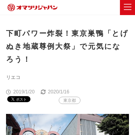
下町パワー炸裂！東京巣鴨「とげ
ぬき地蔵尊例大祭」で元気にな
ろう！
リエコ
2019/1/20
2020/1/16
東京都