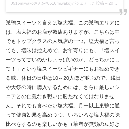
0516miwako
さん(@0516miwako)がシェアした投稿 –
2018年10月月20日午後10時59分PDT
巣鴨スイーツと言えば塩大福。この巣鴨エリアに
は、塩大福のお店が数店ありますが、こちらは中
でもトップクラスの人気店の一つ。塩大福と言っ
ても、塩味は控えめで、お年寄りにも、「塩スイ
ーツって甘いのかしょっぱいのか、どっちかにし
て！」という塩スイーツビギナーにもお勧めでき
る味。休日の日中は10～20人ほど並ぶので、縁日
や大祭の時に購入するためには、さらに厳しいシ
ニアとの仁義なき戦いに勝たなくてはなりませ
ん。それでも食べたい塩大福。月一以上巣鴨に通
って健康効果を高めつつ、いろいろな塩大福の味
比べをするのも楽しいかも（筆者が無類の豆好き