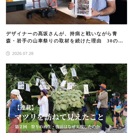
デザイナーの髙坂さんが、持病と戦いながら青
森・岩手の山車祭りの取材を続けた理由 30の山
車祭りの魅力、ぎゅっと一冊に
2026.07.28