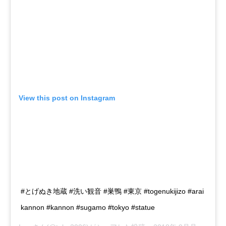
View this post on Instagram
#とげぬき地蔵 #洗い観音 #巣鴨 #東京 #togenukijizo #arai
kannon #kannon #sugamo #tokyo #statue