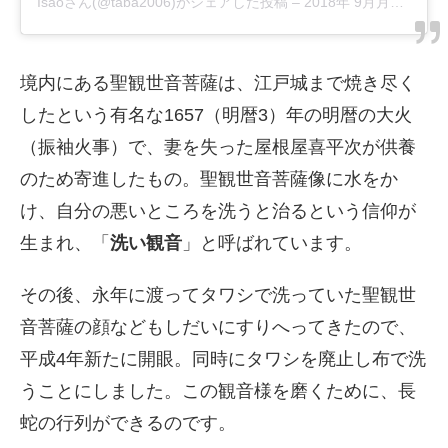
Isao
さん(@taba2006)がシェアした投稿 –
2018年 9月月1日午前2時09分PDT
境内にある聖観世音菩薩は、江戸城まで焼き尽く
したという有名な1657（明暦3）年の明暦の大火
（振袖火事）で、妻を失った屋根屋喜平次が供養
のため寄進したもの。聖観世音菩薩像に水をか
け、自分の悪いところを洗うと治るという信仰が
生まれ、「
洗い観音
」と呼ばれています。
その後、永年に渡ってタワシで洗っていた聖観世
音菩薩の顔などもしだいにすりへってきたので、
平成4年新たに開眼。同時にタワシを廃止し布で洗
うことにしました。この観音様を磨くために、長
蛇の行列ができるのです。