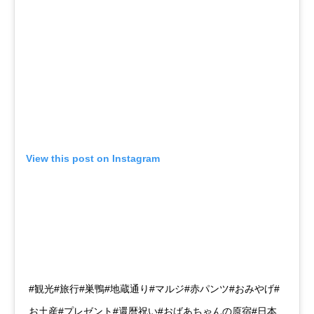
View this post on Instagram
#観光#旅行#巣鴨#地蔵通り#マルジ#赤パンツ#おみやげ#
お土産#プレゼント#還暦祝い#おばあちゃんの原宿#日本