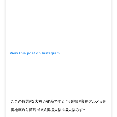
View this post on Instagram
ここの特選#塩大福 が絶品です☆ * #巣鴨 #巣鴨グルメ #巣
鴨地蔵通り商店街 #巣鴨塩大福 #塩大福みずの