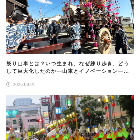
祭り山車とは？いつ生まれ、なぜ練り歩き、どう
して巨大化したのか―山車とイノベーション―＜
前編＞
2026.08.01