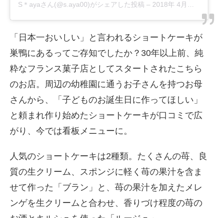
S＊aya
さん(@s.aya00)がシェアした投稿 –
2018年 4月月16日午後3時39分PDT
「日本一おいしい」と言われるショートケーキが
巣鴨にあるってご存知でしたか？30年以上前、純
粋なフランス菓子店としてスタートされたこちら
のお店。周辺の幼稚園に通うお子さんを持つお母
さんから、「子どものお誕生日に作ってほしい」
と頼まれ作り始めたショートケーキが口コミで広
がり、今では看板メニューに。
人気のショートケーキは2種類。たくさんの苺、良
質の生クリーム、スポンジに軽く苺の果汁を含ま
せて作った「ブラン」と、苺の果汁を加えたメレ
ンゲを生クリームと合わせ、香りづけ程度の苺の