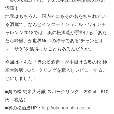
「奥の松酒造」は、享保元年(1716年)創業の老舗
酒蔵！
地元はもちろん、国内外にもその名を知られてい
る酒蔵で、なんとインターナショナル・ワインチ
ャレンジ2018では、奥の松酒造が手掛ける「あだ
たら吟醸」が世界No.1の称号である”チャンピオ
ン・サケ”を獲得したこともあるんだとか。
今回はそんな「奥の松酒造」が手掛ける奥の松 純
米大吟醸 スパークリングを購入しレビューするこ
とにしました！
■奥の松 純米大吟醸 スパークリング 290ml 610
円（税込）
■奥の松酒造HP：
http://okunomatsu.co.jp/