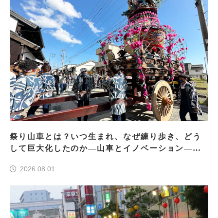
祭り山車とは？いつ生まれ、なぜ練り歩き、どう
して巨大化したのか―山車とイノベーション―＜
前編＞
2026.08.01