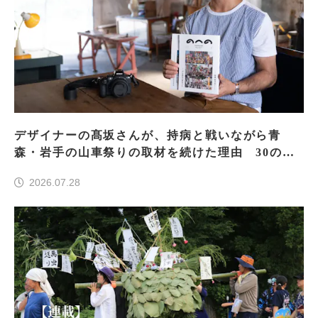
デザイナーの髙坂さんが、持病と戦いながら青
森・岩手の山車祭りの取材を続けた理由 30の山
車祭りの魅力、ぎゅっと一冊に
2026.07.28