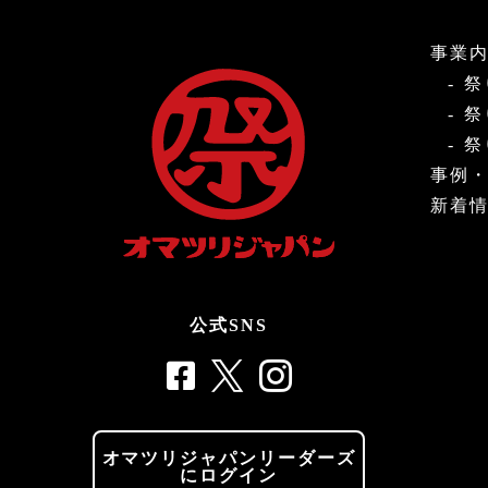
事業
祭
祭
祭
事例
新着
公式SNS
オマツリジャパンリーダーズ
にログイン