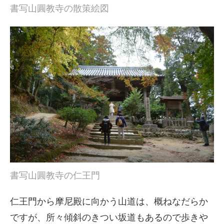
書写山圓教寺の散策絵図
書写山圓教寺の仁王門
仁王門から摩尼殿に向かう山道は、概ねなだらか
ですが、所々傾斜のきつい坂道もあるので歩きや