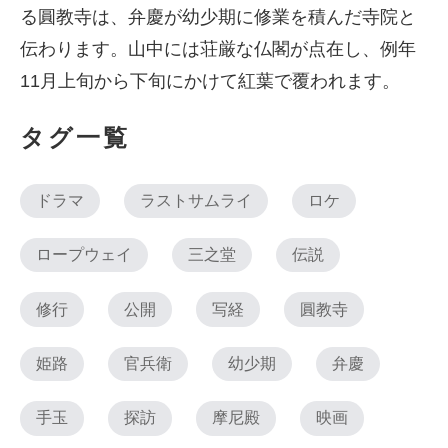
る圓教寺は、弁慶が幼少期に修業を積んだ寺院と
伝わります。山中には荘厳な仏閣が点在し、例年
11月上旬から下旬にかけて紅葉で覆われます。
タグ一覧
ドラマ
ラストサムライ
ロケ
ロープウェイ
三之堂
伝説
修行
公開
写経
圓教寺
姫路
官兵衛
幼少期
弁慶
手玉
探訪
摩尼殿
映画