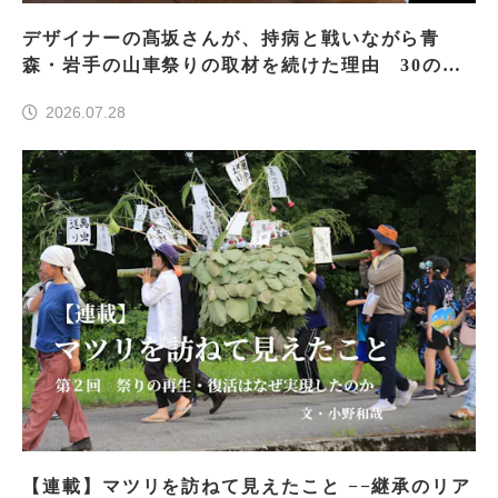
デザイナーの髙坂さんが、持病と戦いながら青
森・岩手の山車祭りの取材を続けた理由 30の山
車祭りの魅力、ぎゅっと一冊に
2026.07.28
【連載】マツリを訪ねて見えたこと −−継承のリア