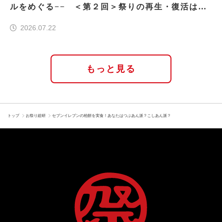
ルをめぐる−− ＜第２回＞祭りの再生・復活はな
ぜ実現したのか
2026.07.22
もっと見る
トップ
お祭り総研
セブンイレブンの柏餅を実食！あなたはつぶあん派？こしあん派？