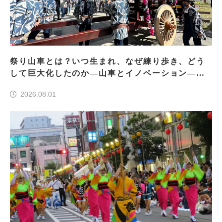
祭り山車とは？いつ生まれ、なぜ練り歩き、どう
して巨大化したのか―山車とイノベーション―＜
前編＞
2026.08.01