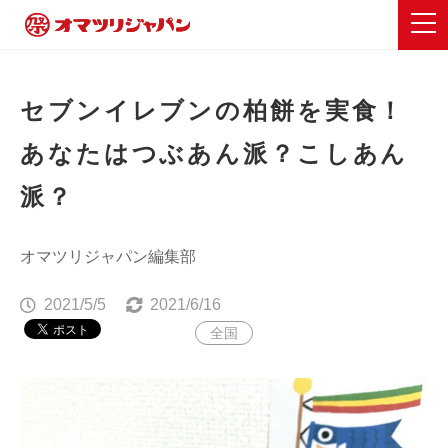
セブンイレブンの柏餅を実食！
あなたはつぶあん派？こしあん
派？
オマツリジャパン編集部
2021/5/5
2021/6/16
全国