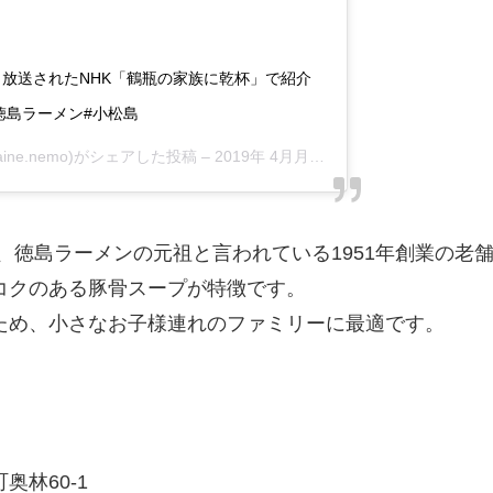
. 昨日放送されたNHK「鶴瓶の家族に乾杯」で紹介
#徳島ラーメン#小松島
aine.nemo)がシェアした投稿 –
2019年 4月月8日午後7時51分PDT
、徳島ラーメンの元祖と言われている1951年創業の老
コクのある豚骨スープが特徴です。
ため、小さなお子様連れのファミリーに最適です。
林60-1