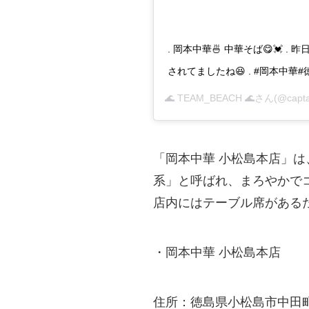
. 岡本中華🍜 中華そば😋💓 
されてましたね😆 . #岡本中華
🌊 TEAM_BEACH 🌊
さん(@capt
「岡本中華 小松島本店」は
系」と呼ばれ、まろやかで
店内にはテーブル席がある
・岡本中華 小松島本店
住所：徳島県小松島市中田町奥