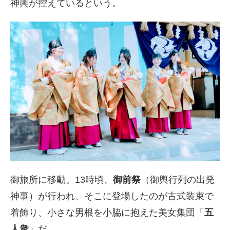
神輿が控えているという。
御旅所に移動。13時頃、
御前祭
（御輿行列の出発
神事）が行われ、そこに登場したのが古式装束で
着飾り、小さな男根を小脇に抱えた美女集団「
五
人衆
」だ。