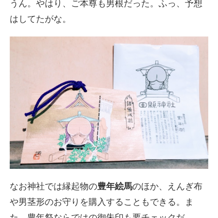
うん。やはり、ご本尊も男根だった。ふっ、予想
はしてたがな。
なお神社では縁起物の
豊年絵馬
のほか、えんぎ布
や男茎形のお守りを購入することもできる。ま
た、豊年祭ならではの御朱印も要チェックだ。