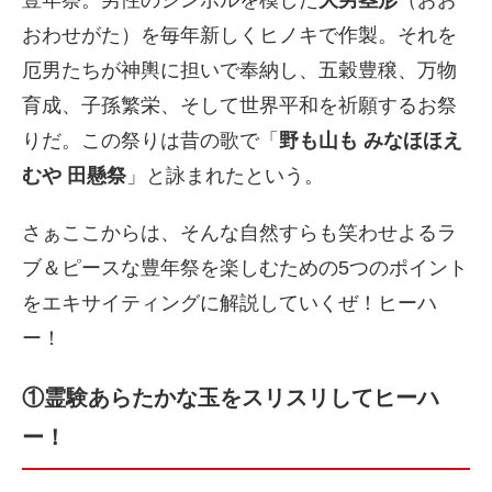
豊年祭。男性のシンボルを模した
大男茎形
（おお
おわせがた）を毎年新しくヒノキで作製。それを
厄男たちが神輿に担いで奉納し、五穀豊穣、万物
育成、子孫繁栄、そして世界平和を祈願するお祭
りだ。この祭りは昔の歌で「
野も山も みなほほえ
むや 田懸祭
」と詠まれたという。
さぁここからは、そんな自然すらも笑わせよるラ
ブ＆ピースな豊年祭を楽しむための5つのポイント
をエキサイティングに解説していくぜ！ヒーハ
ー！
①霊験あらたかな玉をスリスリしてヒーハ
ー！