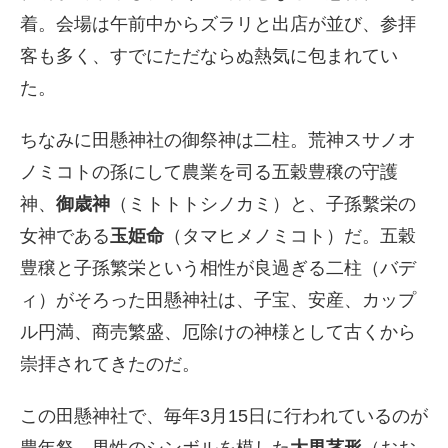
着。会場は午前中からズラリと出店が並び、参拝
客も多く、すでにただならぬ熱気に包まれてい
た。
ちなみに田懸神社の御祭神は二柱。荒神スサノオ
ノミコトの孫にして農業を司る五穀豊穣の守護
神、
御歳神
（ミトトトシノカミ）と、子孫繫栄の
女神である
玉姫命
（タマヒメノミコト）だ。五穀
豊穣と子孫繁栄という相性が良過ぎる二柱（バデ
ィ）がそろった田懸神社は、子宝、安産、カップ
ル円満、商売繁盛、厄除けの神様として古くから
崇拝されてきたのだ。
この田懸神社で、毎年3月15日に行われているのが