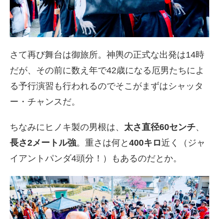
さて再び舞台は御旅所。神輿の正式な出発は14時
だが、その前に数え年で42歳になる厄男たちによ
る予行演習も行われるのでそこがまずはシャッタ
ー・チャンスだ。
ちなみにヒノキ製の男根は、
太さ直径60センチ
、
長さ2メートル強
。重さは何と
400キロ
近く（ジャ
イアントパンダ4頭分！）もあるのだとか。