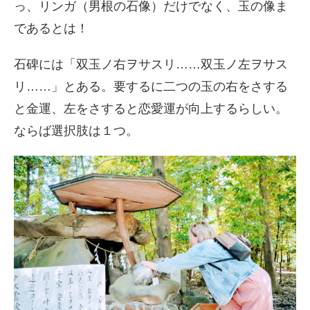
っ、リンガ（男根の石像）だけでなく、玉の像ま
であるとは！
石碑には「双玉ノ右ヲサスリ……双玉ノ左ヲサス
リ……」とある。要するに二つの玉の右をさする
と金運、左をさすると恋愛運が向上するらしい。
ならば選択肢は１つ。