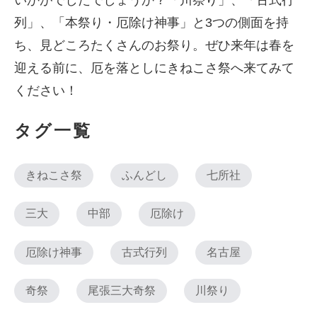
列」、「本祭り・厄除け神事」と3つの側面を持
ち、見どころたくさんのお祭り。ぜひ来年は春を
迎える前に、厄を落としにきねこさ祭へ来てみて
ください！
タグ一覧
きねこさ祭
ふんどし
七所社
三大
中部
厄除け
厄除け神事
古式行列
名古屋
奇祭
尾張三大奇祭
川祭り