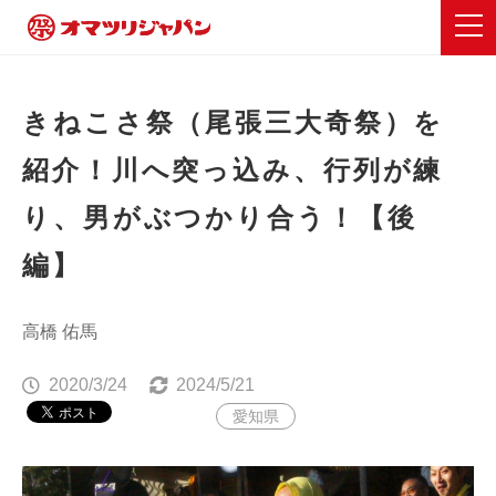
きねこさ祭（尾張三大奇祭）を
紹介！川へ突っ込み、行列が練
り、男がぶつかり合う！【後
編】
高橋 佑馬
2020/3/24
2024/5/21
愛知県