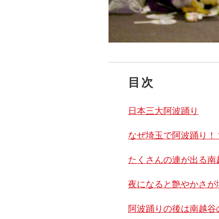
目次
日本三大阿波踊り
なぜ埼玉で阿波踊り！
たくさんの連が出る南
夜になると艶やかさが
阿波踊りの後は南越谷