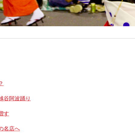
？
越谷阿波踊り
増す
の名店へ