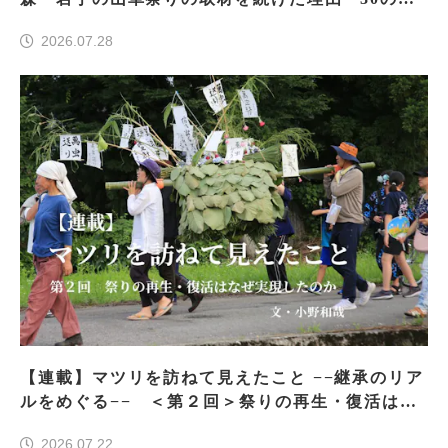
車祭りの魅力、ぎゅっと一冊に
2026.07.28
【連載】マツリを訪ねて見えたこと −−継承のリア
ルをめぐる−− ＜第２回＞祭りの再生・復活はな
ぜ実現したのか
2026.07.22