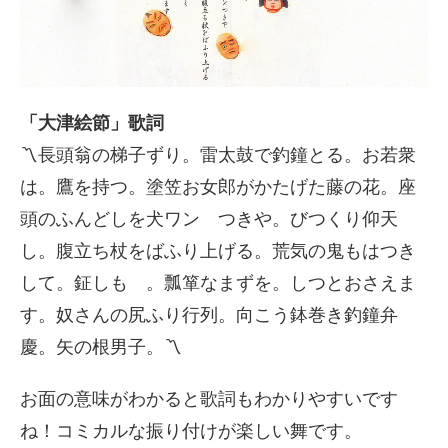
「大津絵節」歌詞
〽長頭翁の梯子ずり。雷太鼓で釣鐘とる。お若衆
は。鷹を持つ。塗笠お女郎がかたげた藤の花。座
頭のふんどしを犬ワンゝつきや。びつくり仰天
し。腹立ち杖をばふり上げる。荒気の鬼もはつき
して。鉦しもゝ。瓢箪なまずを。しつとおさえま
す。奴さんの尻ふり行列。向こう鉢巻き釣鐘弁
慶。矢の根男子。〽
お面の意味がわかると歌詞もわかりやすいです
ね！コミカルな振り付けが楽しい舞です。