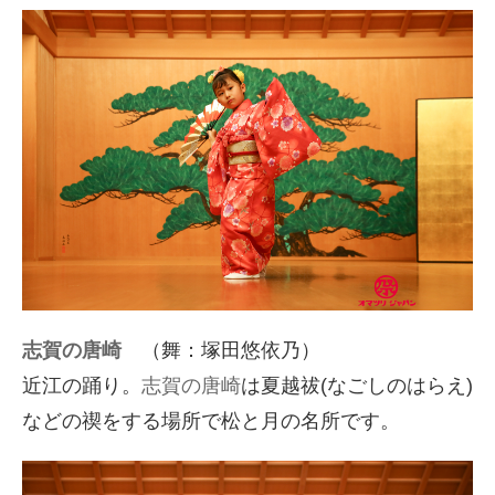
志賀の唐崎
（舞：塚田悠依乃）
近江の踊り。
志賀の唐崎
は夏越祓(なごしのはらえ)
などの禊をする場所で松と月の名所です。