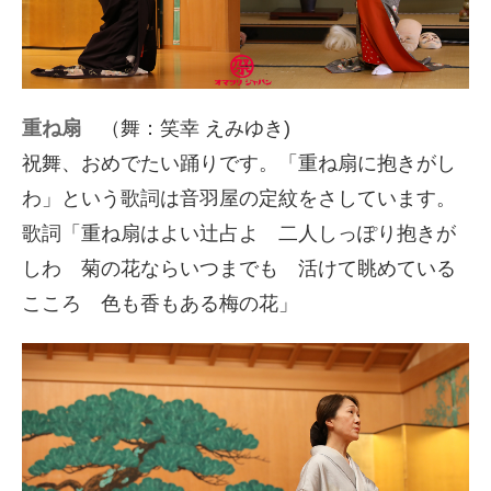
重ね扇
（舞：笑幸 えみゆき)
祝舞、おめでたい踊りです。「重ね扇に抱きがし
わ」という歌詞は音羽屋の定紋をさしています。
歌詞「重ね扇はよい辻占よ 二人しっぽり抱きが
しわ 菊の花ならいつまでも 活けて眺めている
こころ 色も香もある梅の花」