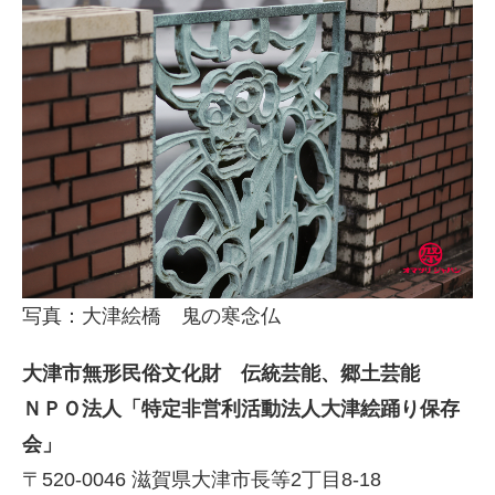
写真：大津絵橋 鬼の寒念仏
大津市無形民俗文化財 伝統芸能、郷土芸能
ＮＰＯ法人「特定非営利活動法人大津絵踊り保存
会」
〒520-0046 滋賀県大津市長等2丁目8-18