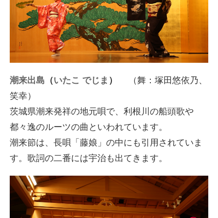
潮来出島
（
いたこ でじま
）
（舞：塚田悠依乃、
笑幸）
茨城県潮来発祥の地元唄で、利根川の船頭歌や
都々逸のルーツの曲といわれています。
潮来節は、長唄「藤娘」の中にも引用されていま
す。歌詞の二番には宇治も出てきます。