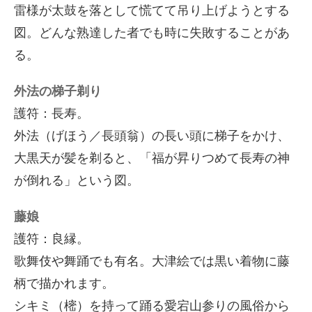
雷様が太鼓を落として慌てて吊り上げようとする
図。どんな熟達した者でも時に失敗することがあ
る。
外法の梯子剃り
護符：長寿。
外法（げほう／長頭翁）の長い頭に梯子をかけ、
大黒天が髪を剃ると、「福が昇りつめて長寿の神
が倒れる」という図。
藤娘
護符：良縁。
歌舞伎や舞踊でも有名。大津絵では黒い着物に藤
柄で描かれます。
シキミ（樒）を持って踊る愛宕山参りの風俗から