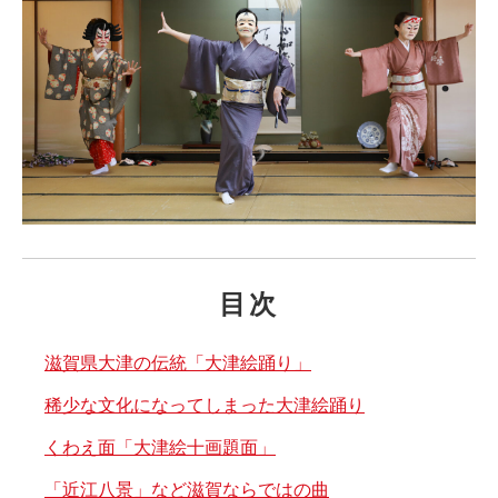
目次
滋賀県大津の伝統「大津絵踊り」
稀少な文化になってしまった大津絵踊り
くわえ面「大津絵十画題面」
「近江八景」など滋賀ならではの曲