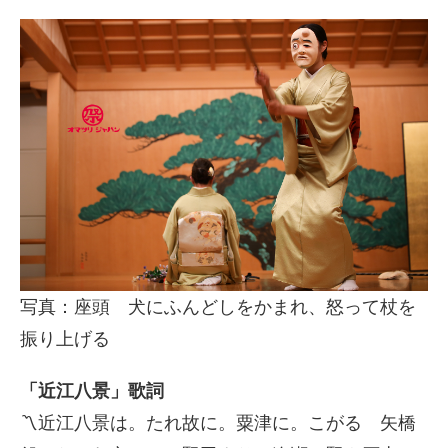
写真：座頭 犬にふんどしをかまれ、怒って杖を
振り上げる
「近江八景」歌詞
〽近江八景は。たれ故に。粟津に。こがるゝ矢橋