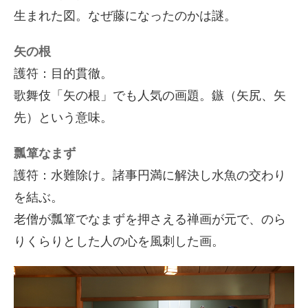
生まれた図。なぜ藤になったのかは謎。
矢の根
護符：目的貫徹。
歌舞伎「矢の根」でも人気の画題。鏃（矢尻、矢
先）という意味。
瓢箪なまず
護符：水難除け。諸事円満に解決し水魚の交わり
を結ぶ。
老僧が瓢箪でなまずを押さえる禅画が元で、のら
りくらりとした人の心を風刺した画。