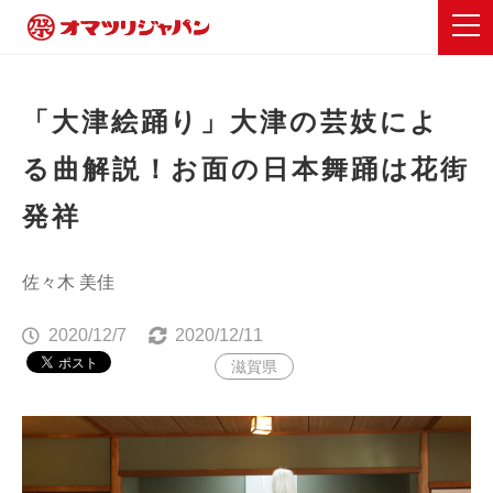
「大津絵踊り」大津の芸妓によ
る曲解説！お面の日本舞踊は花街
発祥
佐々木 美佳
2020/12/7
2020/12/11
滋賀県