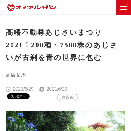
高幡不動尊あじさいまつり
2021！200種・7500株のあじさ
いが古刹を青の世界に包む
高橋 佑馬
2021/6/29
2021/6/29
東京都