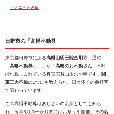
土方歳三と名物
日野市の「高幡不動尊」
東京都日野市にある
高幡山明王院金剛寺
。通称
「
高幡不動尊
」、また「
高幡のお不動さん
」と呼
ばれ親しまれている真言宗智山派のお寺です。
関
東三大不動
の1つにも数えられ、日々多くの参拝客
で賑わっています！
この高幡不動尊はあじさいの名所としても知ら
れ、毎年6月の一か月間にはお祭りを開催。その名