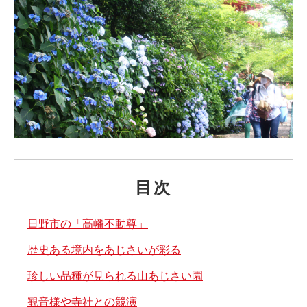
目次
日野市の「高幡不動尊」
歴史ある境内をあじさいが彩る
珍しい品種が見られる山あじさい園
観音様や寺社との競演