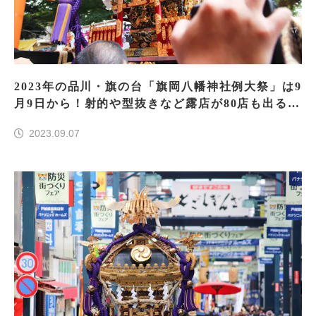
2023年の品川・旗の台「旗岡八幡神社例大祭」は9
月9日から！射的や型抜きなど露店が80店も出る
よ！
2023.09.07