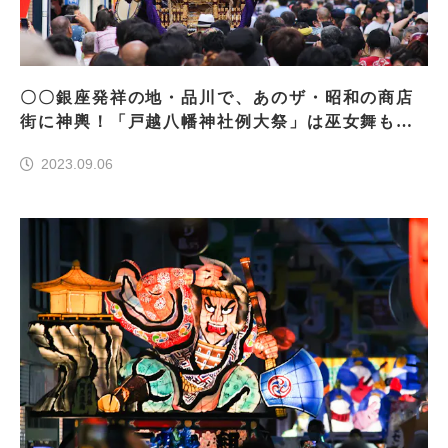
〇〇銀座発祥の地・品川で、あのザ・昭和の商店
街に神輿！「戸越八幡神社例大祭」は巫女舞も見
どころ！
2023.09.06