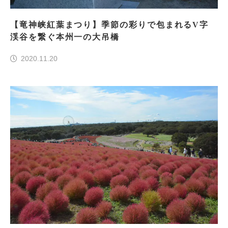
【竜神峡紅葉まつり】季節の彩りで包まれるV字
渓谷を繋ぐ本州一の大吊橋
2020.11.20