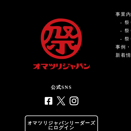
事業
祭
祭
祭
事例
新着
公式SNS
オマツリジャパンリーダーズ
にログイン