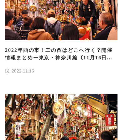
2022年酉の市！二の酉はどこへ行く？開催
情報まとめー東京・神奈川編《11月16日更
新》
2022.11.16