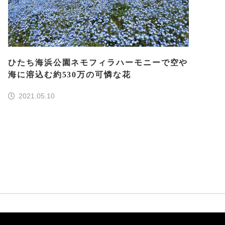
ひたち海浜公園ネモフィラハーモニーで空や
海に溶込む約530万の可憐な花
2021.05.10