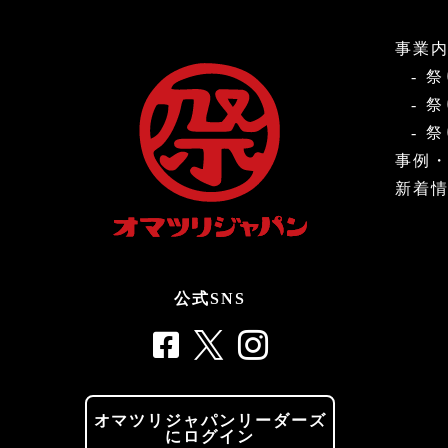
事業
祭
祭
祭
事例
新着
公式SNS
オマツリジャパンリーダーズ
にログイン