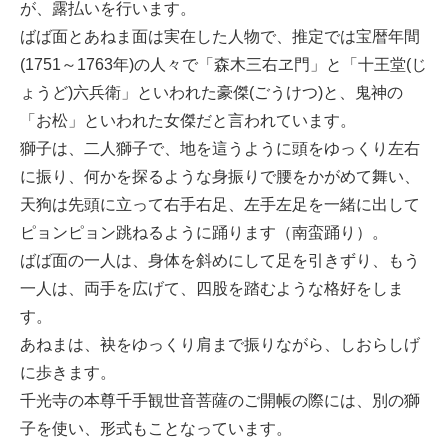
が、露払いを行います。
ばば面とあねま面は実在した人物で、推定では宝暦年間
(1751～1763年)の人々で「森木三右ヱ門」と「十王堂(じ
ょうど)六兵衛」といわれた豪傑(ごうけつ)と、鬼神の
「お松」といわれた女傑だと言われています。
獅子は、二人獅子で、地を這うように頭をゆっくり左右
に振り、何かを探るような身振りで腰をかがめて舞い、
天狗は先頭に立って右手右足、左手左足を一緒に出して
ピョンピョン跳ねるように踊ります（南蛮踊り）。
ばば面の一人は、身体を斜めにして足を引きずり、もう
一人は、両手を広げて、四股を踏むような格好をしま
す。
あねまは、袂をゆっくり肩まで振りながら、しおらしげ
に歩きます。
千光寺の本尊千手観世音菩薩のご開帳の際には、別の獅
子を使い、形式もことなっています。