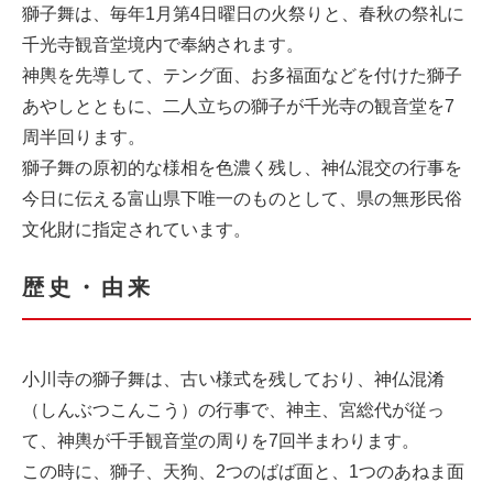
獅子舞は、毎年1月第4日曜日の火祭りと、春秋の祭礼に
千光寺観音堂境内で奉納されます。
神輿を先導して、テング面、お多福面などを付けた獅子
あやしとともに、二人立ちの獅子が千光寺の観音堂を7
周半回ります。
獅子舞の原初的な様相を色濃く残し、神仏混交の行事を
今日に伝える富山県下唯一のものとして、県の無形民俗
文化財に指定されています。
歴史・由来
小川寺の獅子舞は、古い様式を残しており、神仏混淆
（しんぶつこんこう）の行事で、神主、宮総代が従っ
て、神輿が千手観音堂の周りを7回半まわります。
この時に、獅子、天狗、2つのばば面と、1つのあねま面