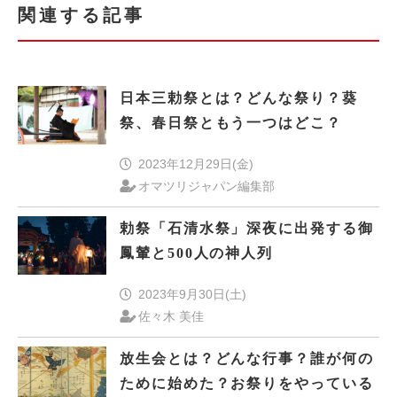
関連する記事
日本三勅祭とは？どんな祭り？葵
祭、春日祭ともう一つはどこ？
2023年12月29日(金)
オマツリジャパン編集部
勅祭「石清水祭」深夜に出発する御
鳳輦と500人の神人列
2023年9月30日(土)
佐々木 美佳
放生会とは？どんな行事？誰が何の
ために始めた？お祭りをやっている