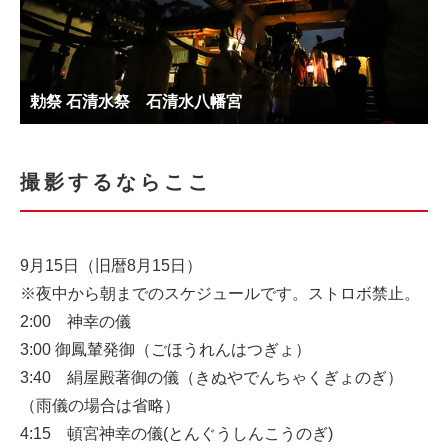
勅祭 石清水祭 石清水八幡宮
撮影するならここ
9月15日（旧暦8月15日）
※夜中から朝までのスケジュールです。ストロボ禁止。
2:00 神幸の儀
3:00 御鳳輦発御（ごほうれんはつぎょ）
3:40 絹屋殿著御の儀（きぬやでんちゃくぎょのぎ）
（雨儀の場合は省略）
4:15 頓宮神幸の儀(とんぐうしんこうのぎ)