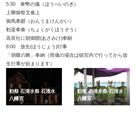
5:30 奉幣の儀（ほうべいのぎ）
上卿御祭文奏上
御馬牽廻（おんうまけんかい）
勅楽奉奏（ちょくがくほうそう）
高良社に朝御饌(あさみけ)奉献
8:00 放生(ほうじょう)行事
「胡蝶の舞」奉納（雨儀の場合は頓宮内で行ってから放
生行事が始まります）
勅祭 石清水祭 石清水
勅祭 石清水祭 石清水
八幡宮
八幡宮