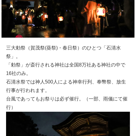
三大勅祭（賀茂祭(葵祭)・春日祭）のひとつ「石清水
祭」。
「勅祭」が斎行される神社は全国8万社ある神社の中で
16社のみ。
石清水祭では神人500人による神幸行列、奉幣祭、放生
行事が行われます。
台風であってもお祭りは必ず催行。（一部、雨儀にて催
行）