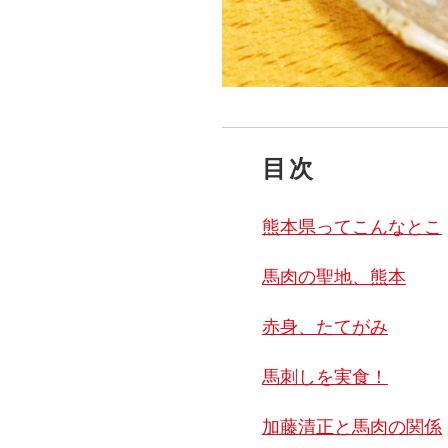
目次
熊本県ってこんなとこ
馬肉の聖地、熊本
赤身、たてがみ
馬刺しを実食！
加藤清正と馬肉の関係