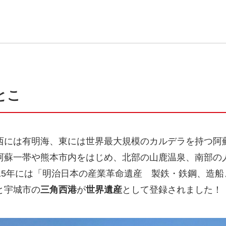
とこ
西には有明海、東には世界最大規模のカルデラを持つ阿
阿蘇一帯や熊本市内をはじめ、北部の山鹿温泉、南部の
15年には「明治日本の産業革命遺産 製鉄・鉄鋼、造
と宇城市の
三角西港
が
世界遺産
として登録されました！