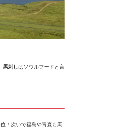
、
馬刺し
はソウルフードと言
1位！次いで福島や青森も馬