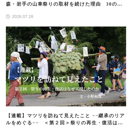
森・岩手の山車祭りの取材を続けた理由 30の山
車祭りの魅力、ぎゅっと一冊に
2026.07.28
【連載】マツリを訪ねて見えたこと −−継承のリア
ルをめぐる−− ＜第２回＞祭りの再生・復活はな
ぜ実現したのか