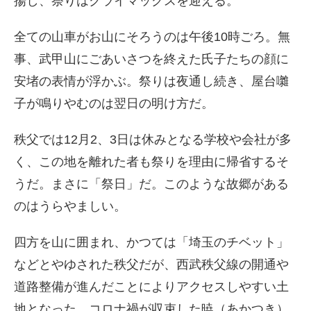
揚し、祭りはクライマックスを迎える。
全ての山車がお山にそろうのは午後10時ごろ。無
事、武甲山にごあいさつを終えた氏子たちの顔に
安堵の表情が浮かぶ。祭りは夜通し続き、屋台囃
子が鳴りやむのは翌日の明け方だ。
秩父では12月2、3日は休みとなる学校や会社が多
く、この地を離れた者も祭りを理由に帰省するそ
うだ。まさに「祭日」だ。このような故郷がある
のはうらやましい。
四方を山に囲まれ、かつては「埼玉のチベット」
などとやゆされた秩父だが、西武秩父線の開通や
道路整備が進んだことによりアクセスしやすい土
地となった。コロナ禍が収束した暁（あかつき）