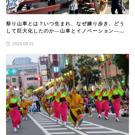
祭り山車とは？いつ生まれ、なぜ練り歩き、どう
して巨大化したのか―山車とイノベーション―＜
前編＞
2026.08.01