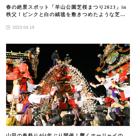
春の絶景スポット「羊山公園芝桜まつり2023」in
秩父！ピンクと白の絨毯を敷きつめたような芝桜
の丘
2023.04.19
山田の春祭りが4年ぶり開催！響くホーリャイの