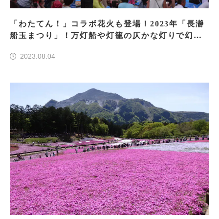
「わたてん！」コラボ花火も登場！2023年「長瀞
船玉まつり」！万灯船や灯籠の仄かな灯りで幻想
的な光景が！
2023.08.04