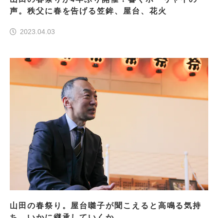
声。秩父に春を告げる笠鉾、屋台、花火
2023.04.03
山田の春祭り。屋台囃子が聞こえると高鳴る気持
ち、いかに継承していくか。