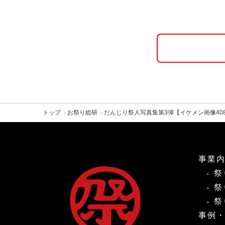
トップ
お祭り総研
だんじり祭人写真集第3弾【イケメン画像408枚
事業
祭
祭
祭
事例