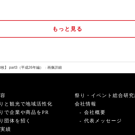
もっと見る
】 part3（平成26年編）
画像詳細
内容
祭り・イベント総合研究
りと観光で地域活性化
会社情報
りで企業や商品をPR
会社概要
り団体を招く
代表メッセージ
・実績