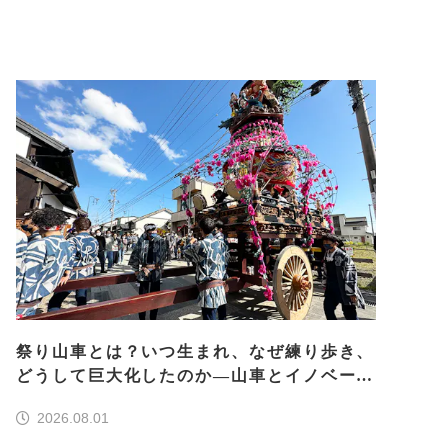
祭り山車とは？いつ生まれ、なぜ練り歩き、
どうして巨大化したのか―山車とイノベーシ
ョン―＜前編＞
2026.08.01