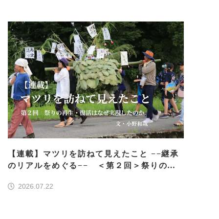
【連載】マツリを訪ねて見えたこと −−継承
のリアルをめぐる−− ＜第２回＞祭りの再
生・復活はなぜ実現したのか
2026.07.22