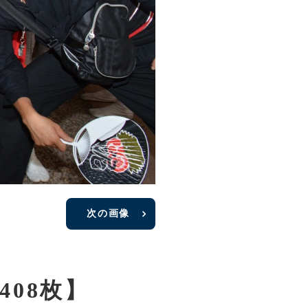
次の画像
08枚】