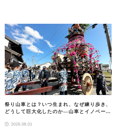
祭り山車とは？いつ生まれ、なぜ練り歩き、
どうして巨大化したのか―山車とイノベーシ
ョン―＜前編＞
2026.08.01