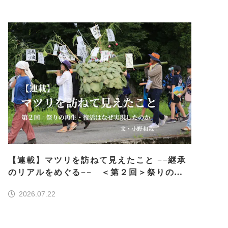
【連載】マツリを訪ねて見えたこと −−継承
のリアルをめぐる−− ＜第２回＞祭りの再
生・復活はなぜ実現したのか
2026.07.22