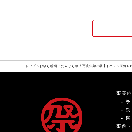
トップ
お祭り総研
だんじり祭人写真集第3弾【イケメン画像408枚
事業
祭
祭
祭
事例