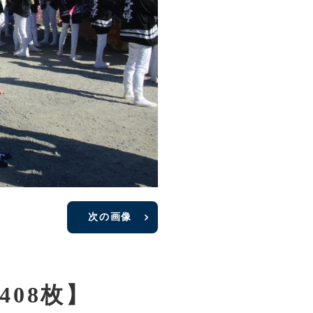
次の画像
08枚】