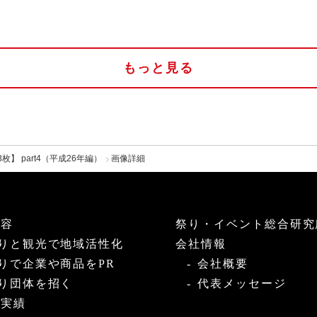
もっと見る
】 part4（平成26年編）
画像詳細
内容
祭り・イベント総合研究
りと観光で地域活性化
会社情報
りで企業や商品をPR
会社概要
り団体を招く
代表メッセージ
・実績