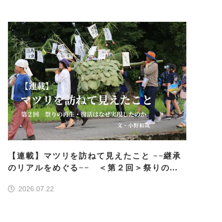
【連載】マツリを訪ねて見えたこと −−継承
のリアルをめぐる−− ＜第２回＞祭りの再
生・復活はなぜ実現したのか
2026.07.22