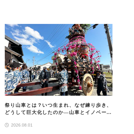
祭り山車とは？いつ生まれ、なぜ練り歩き、
どうして巨大化したのか―山車とイノベーシ
ョン―＜前編＞
2026.08.01