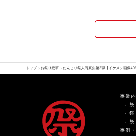
トップ
お祭り総研
だんじり祭人写真集第3弾【イケメン画像408枚
事業
祭
祭
祭
事例