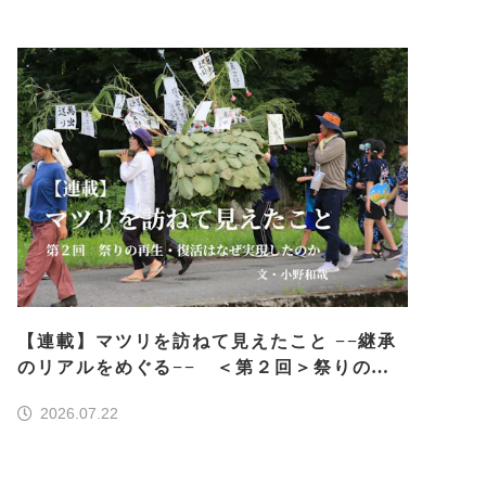
【連載】マツリを訪ねて見えたこと −−継承
のリアルをめぐる−− ＜第２回＞祭りの再
生・復活はなぜ実現したのか
2026.07.22