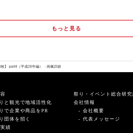
もっと見る
】 part4（平成26年編）
画像詳細
内容
祭り・イベント総合研究
りと観光で地域活性化
会社情報
りで企業や商品をPR
会社概要
り団体を招く
代表メッセージ
・実績