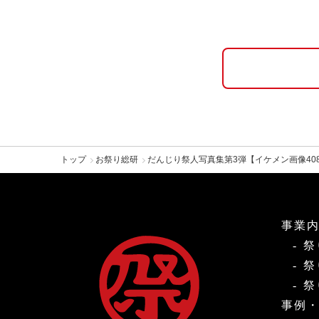
トップ
お祭り総研
だんじり祭人写真集第3弾【イケメン画像408枚
事業
祭
祭
祭
事例