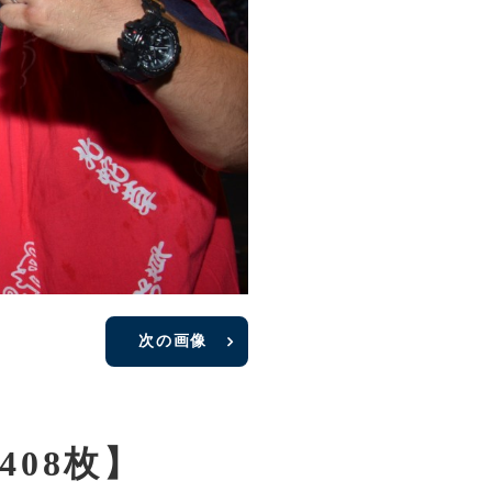
次の画像
08枚】