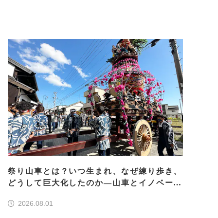
祭り山車とは？いつ生まれ、なぜ練り歩き、
どうして巨大化したのか―山車とイノベーシ
ョン―＜前編＞
2026.08.01